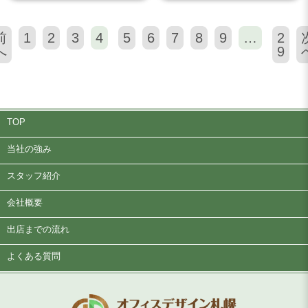
前
1
2
3
4
5
6
7
8
9
…
2
へ
9
TOP
当社の強み
スタッフ紹介
会社概要
出店までの流れ
よくある質問