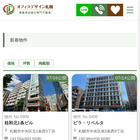
株
式
会
社
O
F
F
I
C
E
D
E
新着物件
S
I
G
N
価格
坪数
掲載順
07/16公開
07/14公開
物件 No.0409
物件 No.0408
桂和北1条ビル
ビラ・リベルタ
札幌市中央区北1条西3丁目
札幌市中央区南3条西9丁目
143.55m²[43.50坪]
100.98m²[30.60坪]