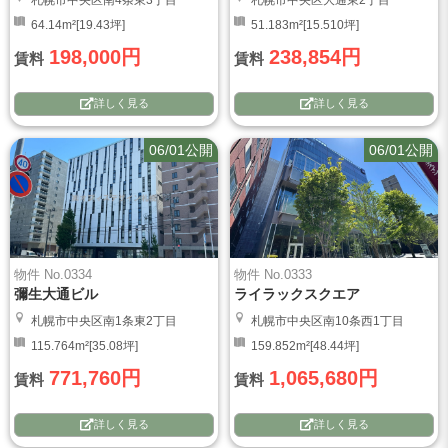
64.14m²[19.43坪]
51.183m²[15.510坪]
198,000円
238,854円
賃料
賃料
詳しく見る
詳しく見る
06/01公開
06/01公開
物件 No.0334
物件 No.0333
彌生大通ビル
ライラックスクエア
札幌市中央区南1条東2丁目
札幌市中央区南10条西1丁目
115.764m²[35.08坪]
159.852m²[48.44坪]
771,760円
1,065,680円
賃料
賃料
詳しく見る
詳しく見る