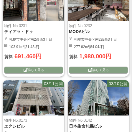
物件 No.0231
物件 No.0232
ティアラ・ドゥ
MODAビル
札幌市中央区南2条西3丁目
札幌市中央区南2条西3丁目
103.91m²[31.43坪]
277.82m²[84.04坪]
691,460円
1,980,000円
賃料
賃料
詳しく見る
詳しく見る
03/11公開
03/10公開
物件 No.0173
物件 No.0142
エクシビル
日本生命札幌ビル