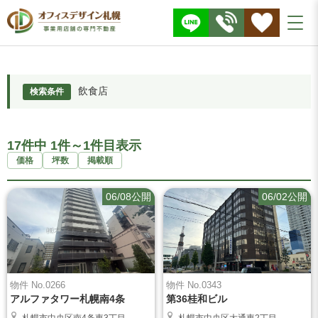
株
式
会
社
O
F
F
I
C
E
D
E
飲食店
検索条件
S
I
G
N
17件中 1件～1件目表示
価格
坪数
掲載順
06/08公開
06/02公開
物件 No.0266
物件 No.0343
アルファタワー札幌南4条
第36桂和ビル
札幌市中央区南4条東3丁目
札幌市中央区大通東2丁目