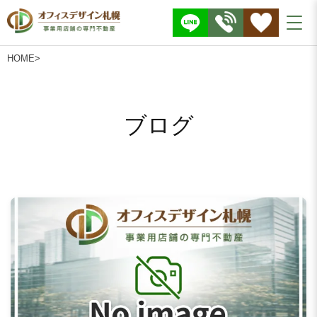
株
式
会
社
O
F
F
HOME
>
I
C
E
D
E
S
I
G
ブログ
N