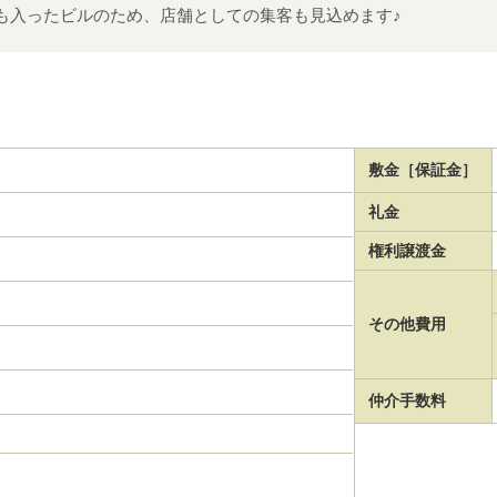
も入ったビルのため、店舗としての集客も見込めます♪
敷金［保証金］
礼金
権利譲渡金
その他費用
仲介手数料