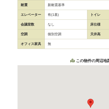
耐震
新耐震基準
エレベーター
有(1基)
トイレ
会議室数
なし
床仕様
空調
個別空調
天井高
オフィス家具
無
この物件の周辺地