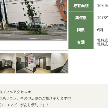
専有面積
108.9
築年数
1973/
階数
6階
札幌
交通
札幌市
前ダブルアクセス★
容系サロン、その他店舗のご相談承ります◎
くにコンビニがあり便利です！