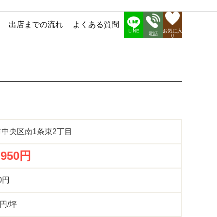
出店までの流れ
よくある質問
お気に入
LINE
電話
り
中央区南1条東2丁目
,950円
00円
 円/坪