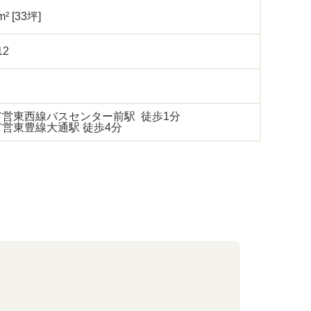
m² [33坪]
12
市営東西線バスセンター前駅 徒歩1分
営東豊線大通駅 徒歩4分