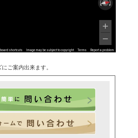
board shortcuts
Image may be subject to copyright
Terms
Report a problem
ズにご案内出来ます。