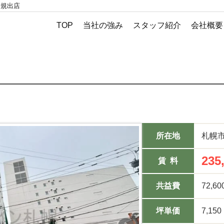
新規出店
TOP
当社の強み
スタッフ紹介
会社概要
所在地
札幌市
235
賃 料
共益費
72,6
坪単価
7,150