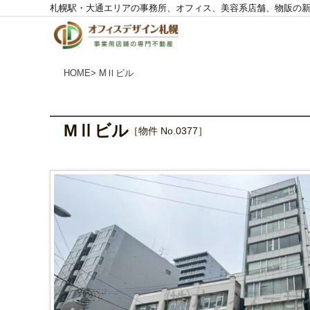
札幌駅・大通エリアの事務所、オフィス、美容系店舗、物販の
株
式
会
社
O
F
F
I
HOME
> MⅡビル
C
E
D
E
S
I
G
N
MⅡビル
［物件 No.0377］