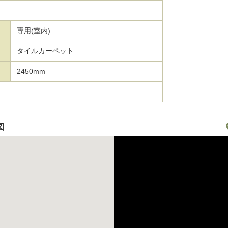
専用(室内)
タイルカーペット
2450mm
図