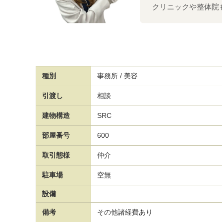
クリニックや整体院
種別
事務所 / 美容
引渡し
相談
建物構造
SRC
部屋番号
600
取引態様
仲介
駐車場
空無
設備
備考
その他諸経費あり