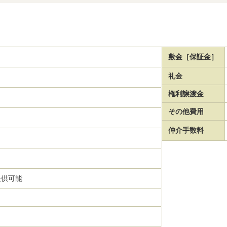
敷金［保証金］
礼金
権利譲渡金
その他費用
仲介手数料
提供可能