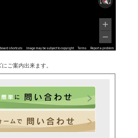
board shortcuts
Image may be subject to copyright
Terms
Report a problem
ズにご案内出来ます。