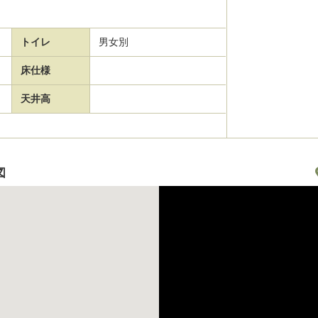
トイレ
男女別
床仕様
天井高
図