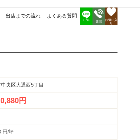
出店までの流れ
よくある質問
お気に入
LINE
電話
り
市中央区大通西5丁目
00,880円
0 円/坪