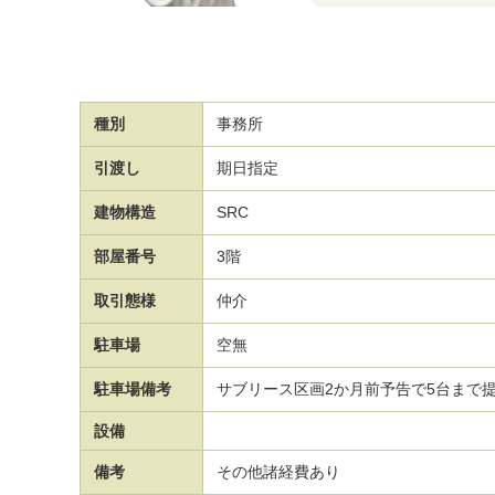
種別
事務所
引渡し
期日指定
建物構造
SRC
部屋番号
3階
取引態様
仲介
駐車場
空無
駐車場備考
サブリース区画2か月前予告で5台まで
設備
備考
その他諸経費あり