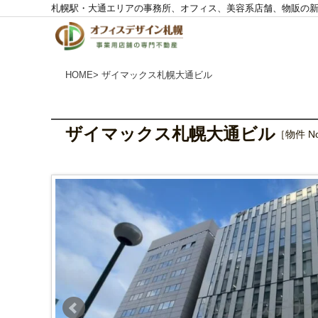
札幌駅・大通エリアの事務所、オフィス、美容系店舗、物販の
株
式
会
社
O
F
F
I
HOME
> ザイマックス札幌大通ビル
C
E
D
E
S
I
G
N
ザイマックス札幌大通ビル
［物件 No