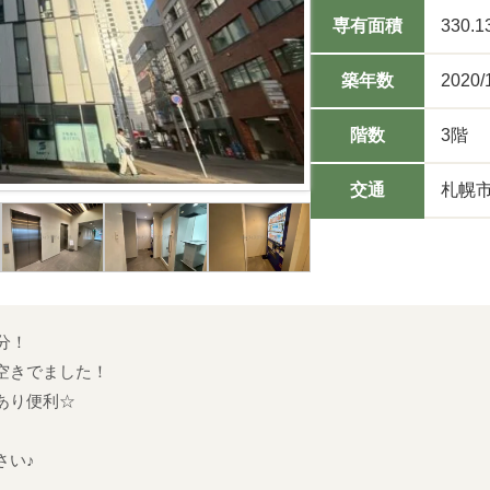
専有面積
330.1
築年数
2020/
階数
3階
交通
札幌市
分！
空きでました！
あり便利☆
さい♪