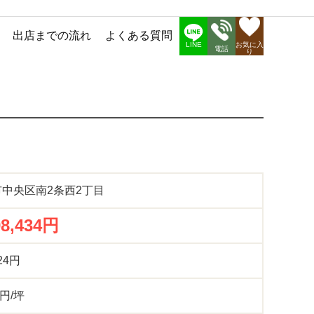
出店までの流れ
よくある質問
お気に入
LINE
電話
り
中央区南2条西2丁目
98,434円
124円
 円/坪