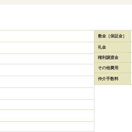
敷金［保証金］
礼金
権利譲渡金
その他費用
仲介手数料