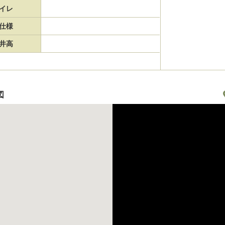
イレ
仕様
井高
図