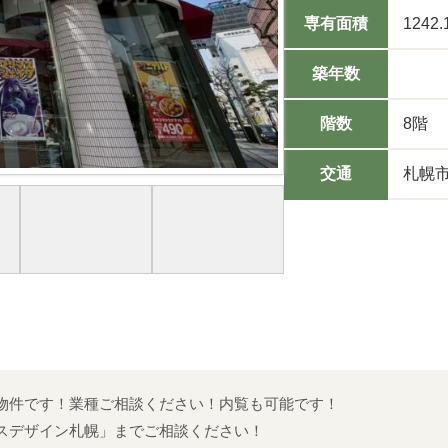
専有面積
1242.
築年数
階数
8階
交通
札幌市
物件です！業種ご相談ください！内覧も可能です！
スデザイン札幌」までご相談ください！