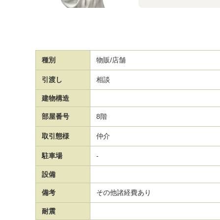
種別
物販/店舗
引渡し
相談
建物構造
部屋番号
8階
取引態様
仲介
駐車場
-
設備
備考
その他諸経費あり
耐震