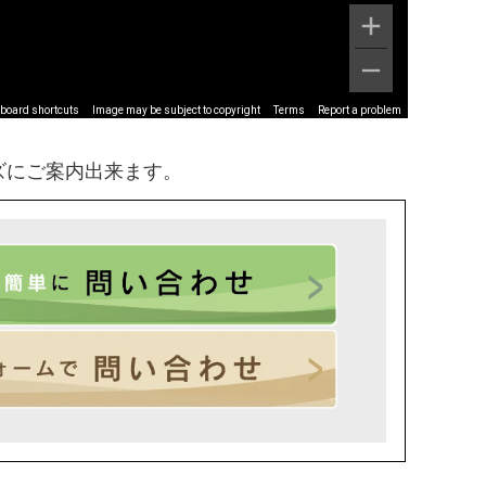
board shortcuts
Image may be subject to copyright
Terms
Report a problem
ズにご案内出来ます。