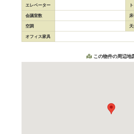
エレベーター
ト
会議室数
床
空調
天
オフィス家具
この物件の周辺地