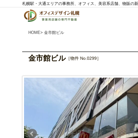
札幌駅・大通エリアの事務所、オフィス、美容系店舗、物販の
株
式
会
社
O
F
F
I
HOME
> 金市館ビル
C
E
D
E
S
I
G
N
金市館ビル
［物件 No.0299］