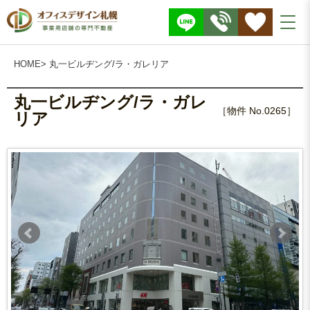
株
式
会
社
O
F
F
I
HOME
> 丸一ビルヂング/ラ・ガレリア
C
E
D
E
S
丸一ビルヂング/ラ・ガレ
I
G
［物件 No.0265］
リア
N