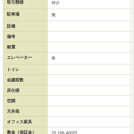
取引態様
仲介
駐車場
無
設備
備考
耐震
エレベーター
有
トイレ
会議室数
床仕様
空調
天井高
オフィス家具
敷金［保証金］
25,166,400円