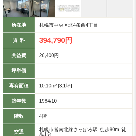
所在地
札幌市中央区北4条西4丁目
394,790円
賃 料
共益費
26,400円
坪単価
専有面積
10.10m² [3.1坪]
築年数
1984/10
階数
4階
札幌市営南北線さっぽろ駅 徒歩80m 徒
交通
歩1分