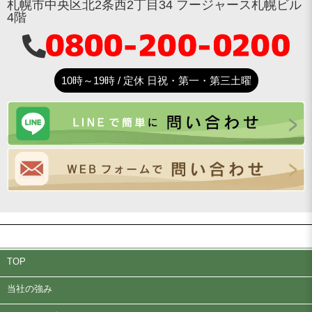
札幌市中央区北2条西2丁目34 フージャース札幌ビル
4階
10時～19時 / 定休 日祝・第一・第三土曜
TOP
当社の強み