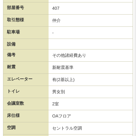
部屋番号
407
取引態様
仲介
駐車場
-
設備
備考
その他諸経費あり
耐震
新耐震基準
エレベーター
有(2基以上)
トイレ
男女別
会議室数
2室
床仕様
OAフロア
空調
セントラル空調