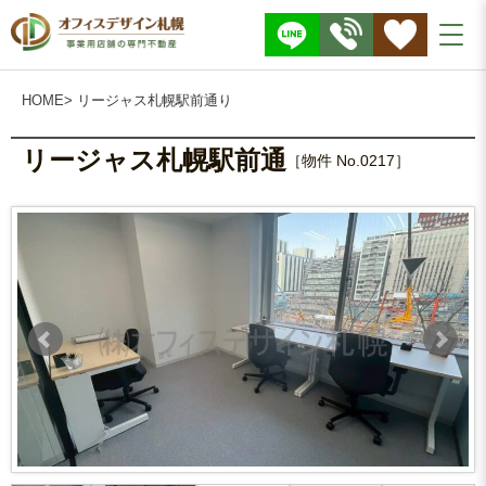
株
式
会
社
O
F
F
I
HOME
> リージャス札幌駅前通り
C
E
D
E
S
リージャス札幌駅前通
I
［物件 No.0217］
G
N