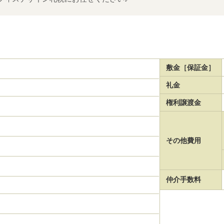
敷金［保証金］
礼金
権利譲渡金
その他費用
仲介手数料