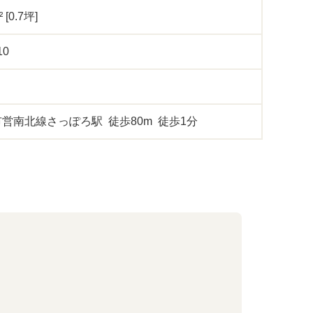
² [0.7坪]
10
営南北線さっぽろ駅 徒歩80m 徒歩1分