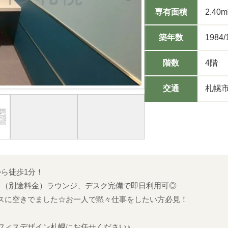
専有面積
2.40m
築年数
1984/
階数
4階
交通
札幌市
から徒歩1分！
！（別途料金）ラウンジ、デスク完備で即日利用可◎
スに空きでました☆お一人で黙々仕事をしたい方必見！
フィスデザイン札幌にお任せください♪