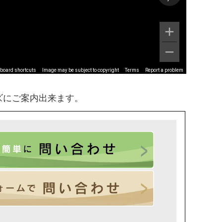
board shortcuts
Image may be subject to copyright
Terms
Report a problem
ズにご案内出来ます。