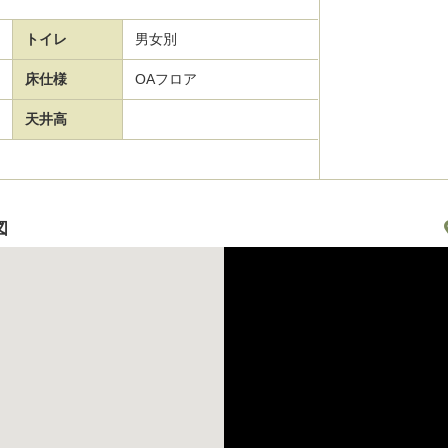
トイレ
男女別
床仕様
OAフロア
天井高
図