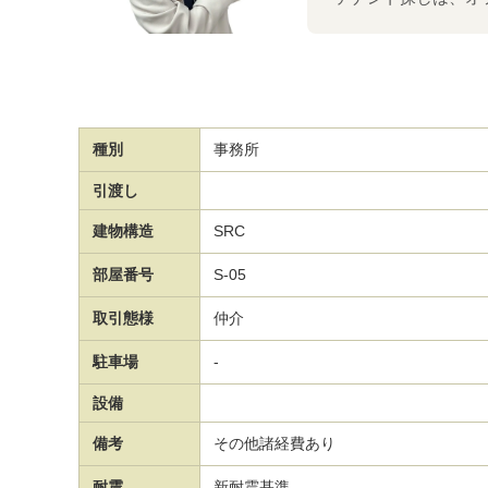
種別
事務所
引渡し
建物構造
SRC
部屋番号
S-05
取引態様
仲介
駐車場
-
設備
備考
その他諸経費あり
耐震
新耐震基準