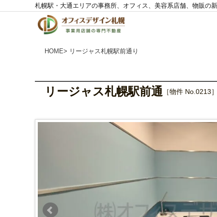
札幌駅・大通エリアの事務所、オフィス、美容系店舗、物販の
株
式
会
社
O
F
F
I
HOME
> リージャス札幌駅前通り
C
E
D
E
S
I
G
N
リージャス札幌駅前通
［物件 No.0213