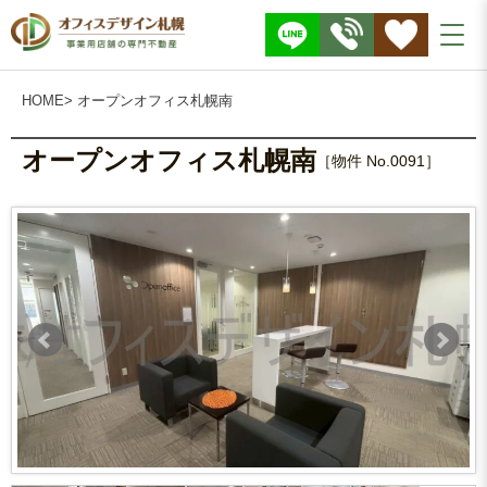
株
式
会
社
O
F
F
I
HOME
> オープンオフィス札幌南
C
E
D
E
S
オープンオフィス札幌南
I
［物件 No.0091］
G
N