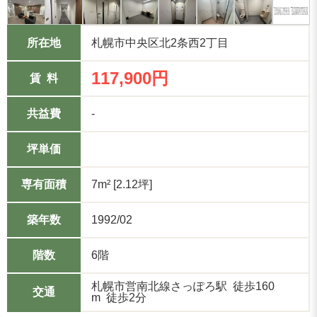
所在地
札幌市中央区北2条西2丁目
117,900円
賃 料
共益費
-
坪単価
専有面積
7m² [2.12坪]
築年数
1992/02
階数
6階
札幌市営南北線さっぽろ駅 徒歩160
交通
m 徒歩2分