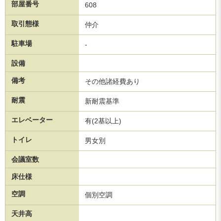
部屋番号
608
取引態様
仲介
駐車場
-
設備
備考
その他諸経費あり
耐震
新耐震基準
エレベーター
有(2基以上)
トイレ
男女別
会議室数
床仕様
空調
個別空調
天井高