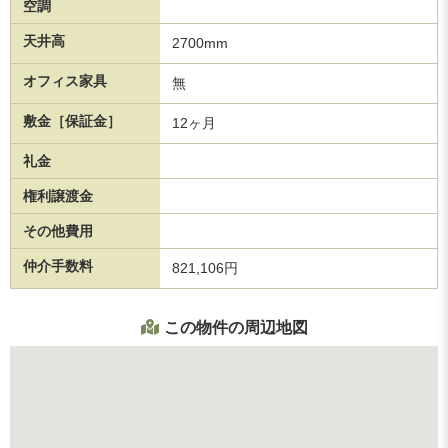
空調
天井高
2700mm
オフィス家具
無
敷金［保証金］
12ヶ月
礼金
権利譲渡金
その他費用
仲介手数料
821,106円
この物件の周辺地図