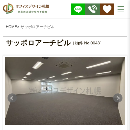
株
式
会
社
O
F
F
I
HOME
> サッポロアーチビル
C
E
D
E
S
サッポロアーチビル
I
［物件 No.0048］
G
N