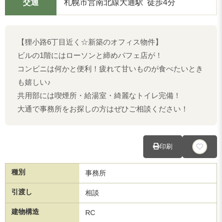
交通
札幌市営南北線大通駅 徒歩4分
【狸小路6丁目近く☆新築のオフィス物件】
ビルの1階にはローソンと締めパフェ店が！
コンビニは何かと便利！疲れて甘いものが食べたいとき
も嬉しい♪
共用部には喫煙所・給湯室・綺麗なトイレ完備！
大通で事務所をお探しの方はぜひご相談ください！
印刷
種別
事務所
引渡し
相談
建物構造
RC