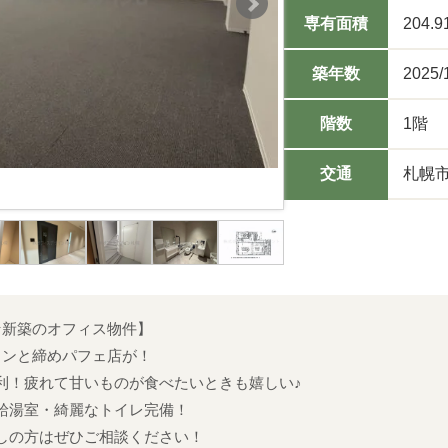
専有面積
204.9
築年数
2025/
階数
1階
交通
札幌市
☆新築のオフィス物件】
ソンと締めパフェ店が！
利！疲れて甘いものが食べたいときも嬉しい♪
給湯室・綺麗なトイレ完備！
しの方はぜひご相談ください！