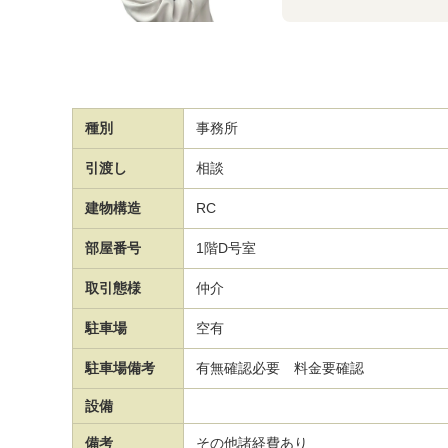
種別
事務所
引渡し
相談
建物構造
RC
部屋番号
1階D号室
取引態様
仲介
駐車場
空有
駐車場備考
有無確認必要 料金要確認
設備
備考
その他諸経費あり