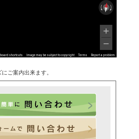
board shortcuts
Image may be subject to copyright
Terms
Report a problem
ズにご案内出来ます。