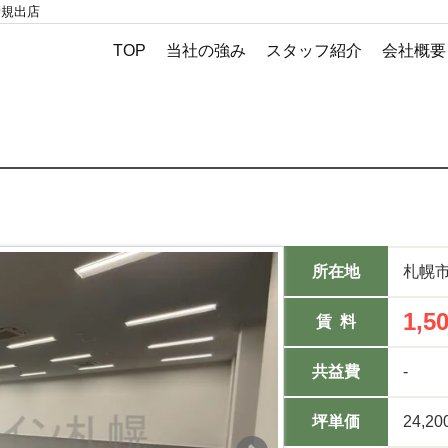
新規出店
TOP
当社の強み
スタッフ紹介
会社概要
所在地
札幌
1,5
賃 料
共益費
-
坪単価
24,20