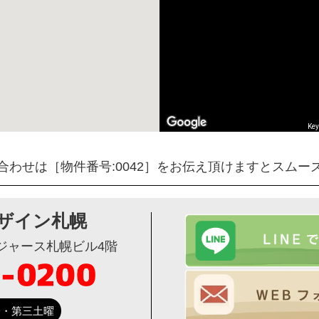
Key
合わせは［物件番号:0042］をお伝え頂けますとスムー
ザイン札幌
ージャース札幌ビル4階
第一・第三土曜