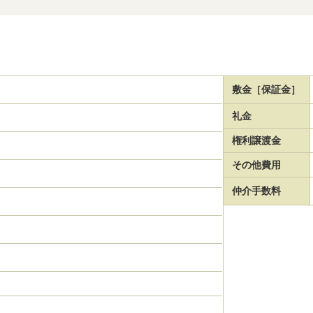
敷金［保証金］
礼金
権利譲渡金
その他費用
仲介手数料