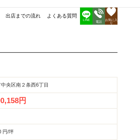
出店までの流れ
よくある質問
お気に入
LINE
電話
り
市中央区南２条西6丁目
00,158円
0 円/坪