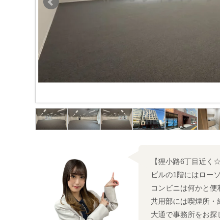
【狸小路6丁目近く
ビルの1階にはロー
コンビニは何かと便
共用部には喫煙所・
大通で事務所をお探