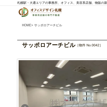
札幌駅・大通エリアの事務所、オフィス、美容系店舗、物販の
株
式
会
社
O
F
F
I
HOME
> サッポロアーチビル
C
E
D
E
S
I
G
N
サッポロアーチビル
［物件 No.0042］