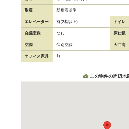
耐震
新耐震基準
エレベーター
有(2基以上)
トイレ
会議室数
なし
床仕様
空調
個別空調
天井高
オフィス家具
無
この物件の周辺地