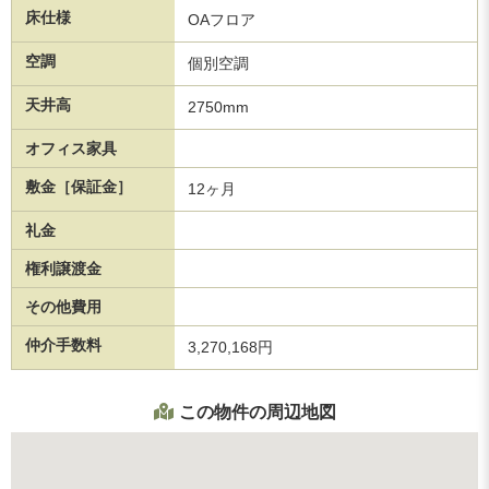
床仕様
OAフロア
空調
個別空調
天井高
2750mm
オフィス家具
敷金［保証金］
12ヶ月
礼金
権利譲渡金
その他費用
仲介手数料
3,270,168円
この物件の周辺地図