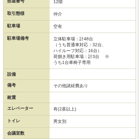
部屋番号
12階
取引態様
仲介
駐車場
空有
駐車場備考
立体駐車場：計48台
（うち普通車対応：32台、
ハイルーフ対応：16台）
荷捌き用駐車場：計3台 ※
うち1台車椅子専用
設備
備考
その他諸経費あり
耐震
エレベーター
有(2基以上)
トイレ
男女別
会議室数