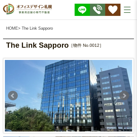
株
式
会
社
O
F
F
I
HOME
> The Link Sapporo
C
E
D
E
S
The Link Sapporo
I
［物件 No.0012］
G
N