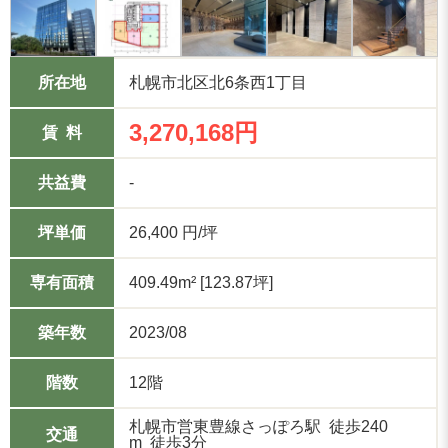
所在地
札幌市北区北6条西1丁目
3,270,168円
賃 料
共益費
-
坪単価
26,400 円/坪
専有面積
409.49m² [123.87坪]
築年数
2023/08
階数
12階
札幌市営東豊線さっぽろ駅 徒歩240
交通
m 徒歩3分