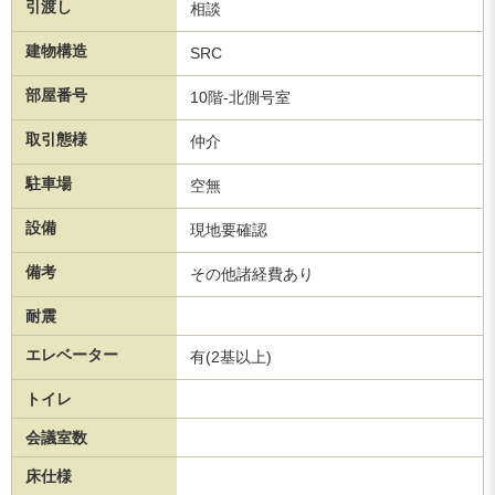
引渡し
相談
建物構造
SRC
部屋番号
10階-北側号室
取引態様
仲介
駐車場
空無
設備
現地要確認
備考
その他諸経費あり
耐震
エレベーター
有(2基以上)
トイレ
会議室数
床仕様