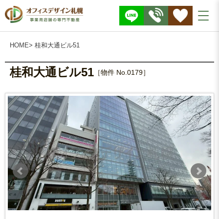
株
式
会
社
O
F
F
I
HOME
> 桂和大通ビル51
C
E
D
E
S
桂和大通ビル51
I
［物件 No.0179］
G
N