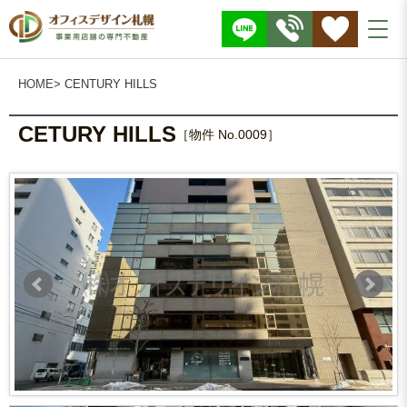
株
式
会
社
O
F
F
I
HOME
> CENTURY HILLS
C
E
D
E
S
CETURY HILLS
I
［物件 No.0009］
G
N