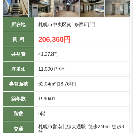
所在地
札幌市中央区南1条西6丁目
206,360円
賃 料
共益費
41,272円
坪単価
11,000 円/坪
専有面積
62.04m² [18.76坪]
築年数
1990/01
階数
6階
札幌市営南北線大通駅 徒歩240m 徒歩3
交通
分