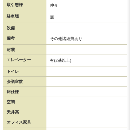
取引態様
仲介
駐車場
無
設備
備考
その他諸経費あり
耐震
エレベーター
有(2基以上)
トイレ
会議室数
床仕様
空調
天井高
オフィス家具